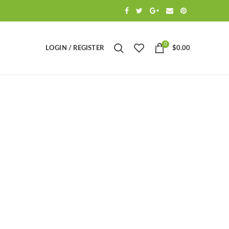
0
LOGIN / REGISTER
$
0.00