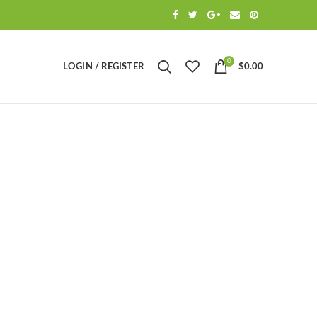
0
LOGIN / REGISTER
$
0.00