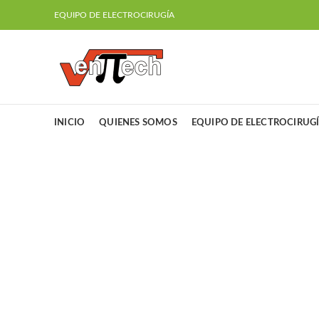
EQUIPO DE ELECTROCIRUGÍA
INICIO
QUIENES SOMOS
EQUIPO DE ELECTROCIRUG