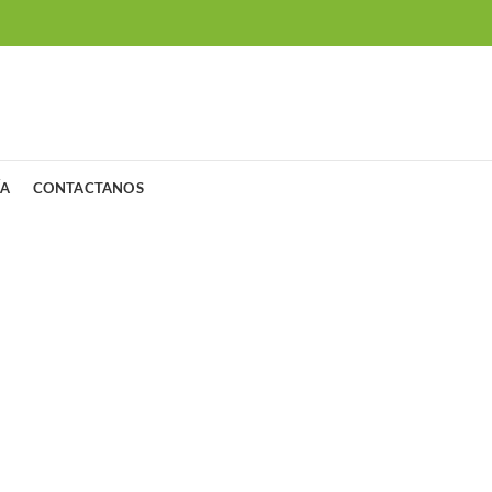
ÍA
CONTACTANOS