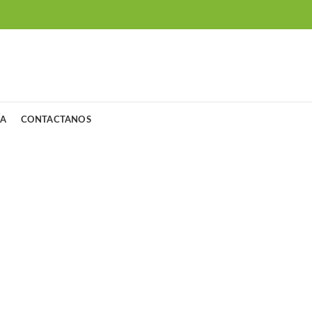
ÍA
CONTACTANOS