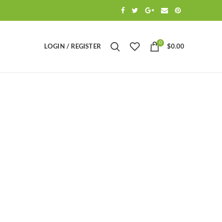
0
LOGIN / REGISTER
$
0.00