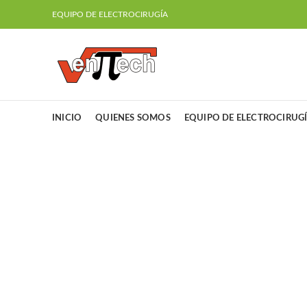
EQUIPO DE ELECTROCIRUGÍA
INICIO
QUIENES SOMOS
EQUIPO DE ELECTROCIRUG