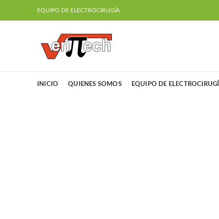
EQUIPO DE ELECTROCIRUGÍA
INICIO
QUIENES SOMOS
EQUIPO DE ELECTROCIRUG