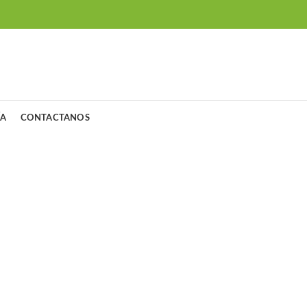
ÍA
CONTACTANOS