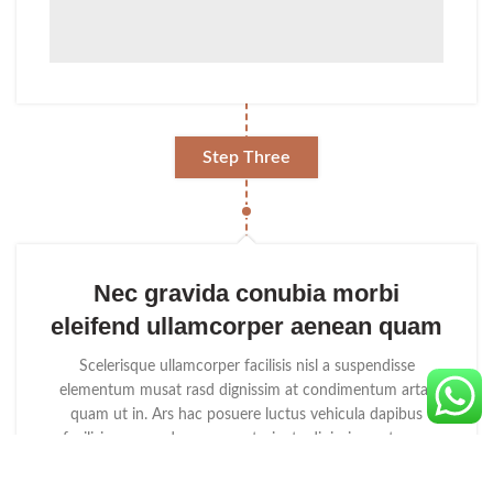
Step Three
Nec gravida conubia morbi
eleifend ullamcorper aenean quam
Scelerisque ullamcorper facilisis nisl a suspendisse
elementum musat rasd dignissim at condimentum artas
quam ut in. Ars hac posuere luctus vehicula dapibus
facilisis commodo curae parturient adipiscing natoque.