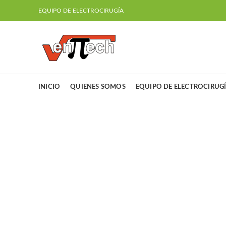
EQUIPO DE ELECTROCIRUGÍA
INICIO
QUIENES SOMOS
EQUIPO DE ELECTROCIRUG